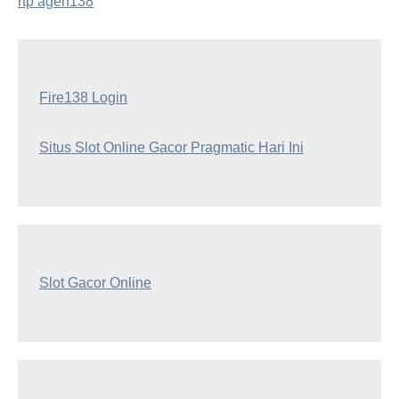
rtp agen138
Fire138 Login
Situs Slot Online Gacor Pragmatic Hari Ini
Slot Gacor Online