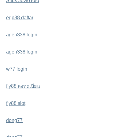
Situs JowoToto
egp88 daftar
agen338 login
agen338 login
w77 login
fly88 ลงทะเบียน
fly88 slot
dong77