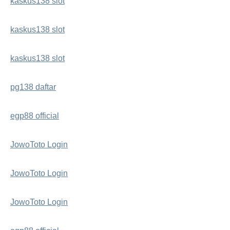
kaskus138 slot
kaskus138 slot
kaskus138 slot
pg138 daftar
egp88 official
JowoToto Login
JowoToto Login
JowoToto Login