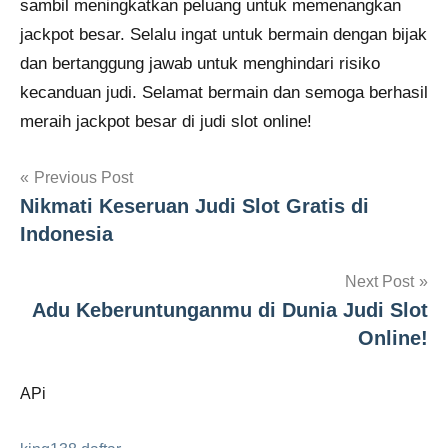
sambil meningkatkan peluang untuk memenangkan
jackpot besar. Selalu ingat untuk bermain dengan bijak
dan bertanggung jawab untuk menghindari risiko
kecanduan judi. Selamat bermain dan semoga berhasil
meraih jackpot besar di judi slot online!
Navigasi
Previous Post
Nikmati Keseruan Judi Slot Gratis di
pos
Indonesia
Next Post
Adu Keberuntunganmu di Dunia Judi Slot
Online!
APi