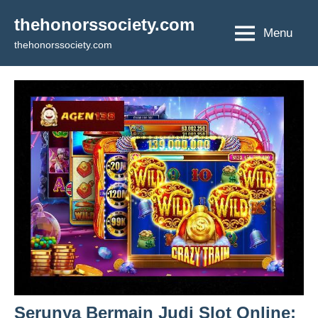
Skip
thehonorssociety.com
to
Menu
thehonorssociety.com
content
Serunya Bermain Judi Slot Online: