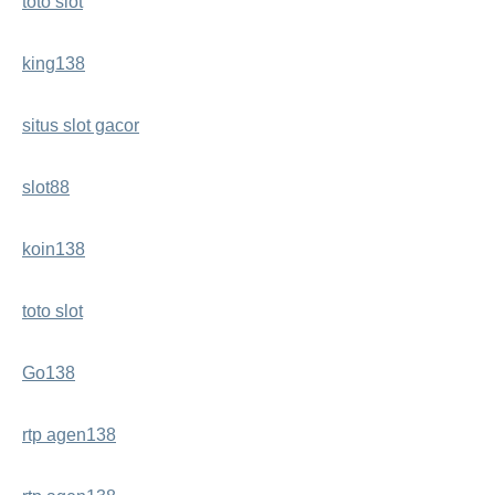
toto slot
king138
situs slot gacor
slot88
koin138
toto slot
Go138
rtp agen138