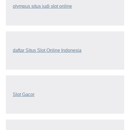
olympus situs judi slot online
daftar Situs Slot Online Indonesia
Slot Gacor