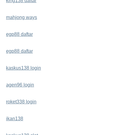
king138 daftar
mahjong ways
egp88 daftar
egp88 daftar
kaskus138 login
agen96 login
roket338 login
ikan138