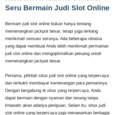
Seru Bermain Judi Slot Online
Bermain judi slot online bukan hanya tentang
memenangkan jackpot besar, tetapi juga tentang
menikmati sensasi serunya. Ada beberapa rahasia
yang dapat membuat Anda lebih menikmati permainan
judi slot online dan mengoptimalkan peluang untuk
memenangkan jackpot besar.
Pertama, pilihlah situs judi slot online yang terpercaya
dan terbukti membayar kemenangan para pemainnya.
Dengan bergabung di situs yang terpercaya, Anda
dapat bermain dengan nyaman dan tenang tanpa
khawatir akan adanya penipuan. Selain itu, situs judi
slot online yang terpercaya juga menawarkan berbagai