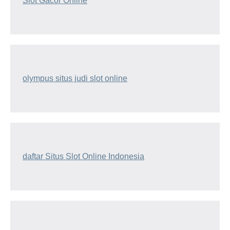
Slot Gacor Online
olympus situs judi slot online
daftar Situs Slot Online Indonesia