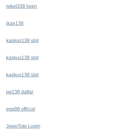
roket338 login
ikan138
kaskus138 slot
kaskus138 slot
kaskus138 slot
pg138 daftar
egp88 official
JowoToto Login