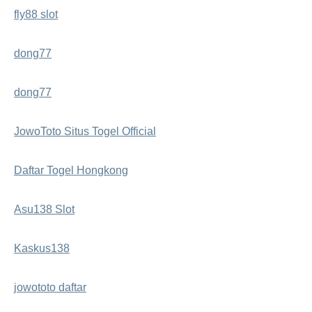
fly88 slot
dong77
dong77
JowoToto Situs Togel Official
Daftar Togel Hongkong
Asu138 Slot
Kaskus138
jowototo daftar