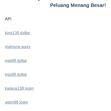
Peluang Menang Besar!
APi
king138 daftar
mahjong ways
egp88 daftar
egp88 daftar
kaskus138 login
agen96 login