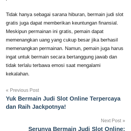
Tidak hanya sebagai sarana hiburan, bermain judi slot
gratis juga dapat memberikan keuntungan finansial.
Meskipun permainan ini gratis, pemain dapat
memenangkan uang yang cukup besar jika berhasil
memenangkan permainan. Namun, pemain juga harus
ingat untuk bermain secara bertanggung jawab dan
tidak terlalu terbawa emosi saat mengalami
kekalahan.
Navigasi
Previous Post
Yuk Bermain Judi Slot Online Terpercaya
pos
dan Raih Jackpotnya!
Next Post
Serunya Bermain Judi Slot Online: