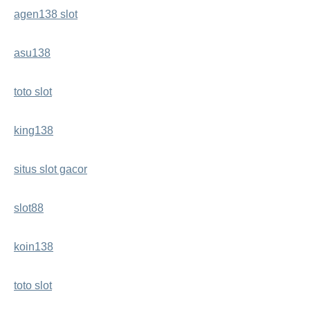
agen138 slot
asu138
toto slot
king138
situs slot gacor
slot88
koin138
toto slot