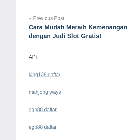
Navigasi
Previous Post
Cara Mudah Meraih Kemenangan
pos
dengan Judi Slot Gratis!
APi
king138 daftar
mahjong ways
egp88 daftar
egp88 daftar