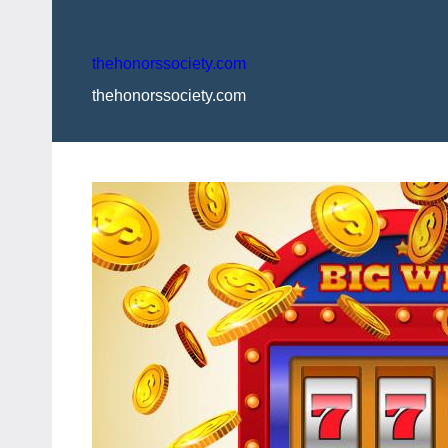
Skip
to
thehonorssociety.c
content
thehonorssociety.com