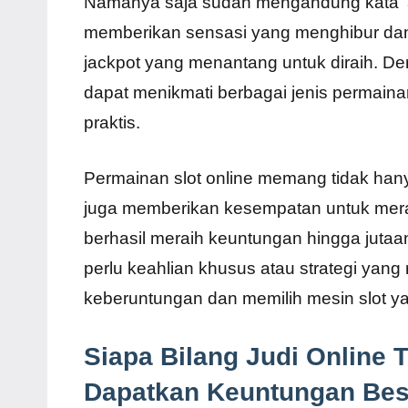
Namanya saja sudah mengandung kata ‘asi
memberikan sensasi yang menghibur dan
jackpot yang menantang untuk diraih. De
dapat menikmati berbagai jenis permaina
praktis.
Permainan slot online memang tidak han
juga memberikan kesempatan untuk mer
berhasil meraih keuntungan hingga jutaa
perlu keahlian khusus atau strategi yan
keberuntungan dan memilih mesin slot ya
Siapa Bilang Judi Online 
Dapatkan Keuntungan Bes