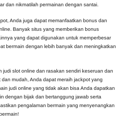
r dan nikmatilah permainan dengan santai.
kpot, Anda juga dapat memanfaatkan bonus dan
 online. Banyak situs yang memberikan bonus
lainnya yang dapat digunakan untuk memperbesar
pat bermain dengan lebih banyak dan meningkatkan
judi slot online dan rasakan sendiri keseruan dan
 dan mudah, Anda dapat meraih jackpot yang
n judi online yang tidak akan bisa Anda dapatkan
ain dengan bijak dan bertanggung jawab serta
emastikan pengalaman bermain yang menyenangkan
bermain!