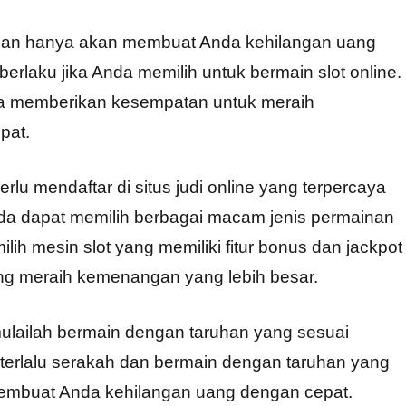
u dan hanya akan membuat Anda kehilangan uang
 berlaku jika Anda memilih untuk bermain slot online.
ga memberikan kesempatan untuk meraih
pat.
u mendaftar di situs judi online yang terpercaya
 Anda dapat memilih berbagai macam jenis permainan
lih mesin slot yang memiliki fitur bonus dan jackpot
ng meraih kemenangan yang lebih besar.
ulailah bermain dengan taruhan yang sesuai
 terlalu serakah dan bermain dengan taruhan yang
 membuat Anda kehilangan uang dengan cepat.