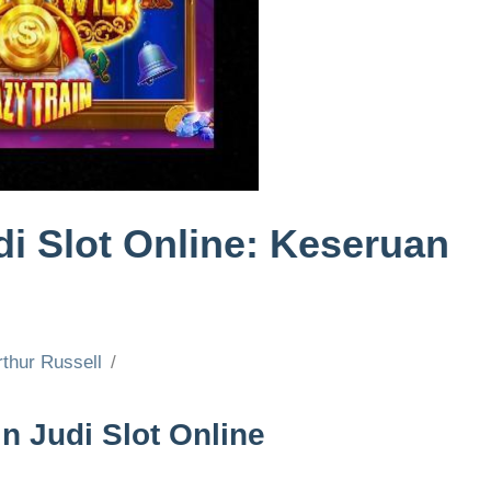
i Slot Online: Keseruan
rthur Russell
 Judi Slot Online