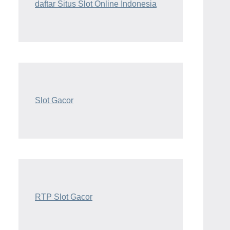
daftar Situs Slot Online Indonesia
Slot Gacor
RTP Slot Gacor