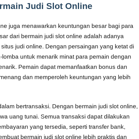
main Judi Slot Online
nline juga menawarkan keuntungan besar bagi para
r dari bermain judi slot online adalah adanya
itus judi online. Dengan persaingan yang ketat di
omba-lomba untuk menarik minat para pemain dengan
narik. Pemain dapat memanfaatkan bonus dan
g menang dan memperoleh keuntungan yang lebih
am bertransaksi. Dengan bermain judi slot online,
awa uang tunai. Semua transaksi dapat dilakukan
mbayaran yang tersedia, seperti transfer bank,
membuat bermain judi slot online lebih praktis dan