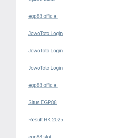
egp88 official
JowoToto Login
JowoToto Login
JowoToto Login
egp88 official
Situs EGP88
Result HK 2025
egp88 slot