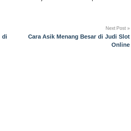
Next Post
 di
Cara Asik Menang Besar di Judi Slot
Online