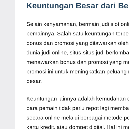
Keuntungan Besar dari Ber
Selain kenyamanan, bermain judi slot o
pemainnya. Salah satu keuntungan terbesa
bonus dan promosi yang ditawarkan oleh s
dunia judi online, situs-situs judi berl
menawarkan bonus dan promosi yang me
promosi ini untuk meningkatkan peluan
besar.
Keuntungan lainnya adalah kemudahan dal
para pemain tidak perlu repot lagi memb
secara online melalui berbagai metode pe
kartu kredit, atau dompet digital. Hal ini 