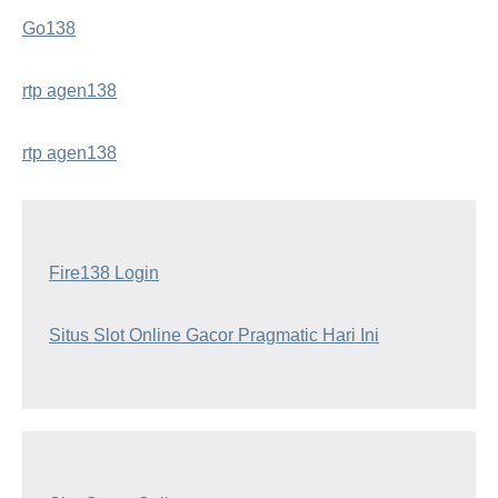
Go138
rtp agen138
rtp agen138
Fire138 Login
Situs Slot Online Gacor Pragmatic Hari Ini