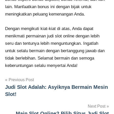
lain. Manfaatkan bonus ini dengan bijak untuk
meningkatkan peluang kemenangan Anda.
Dengan mengikuti kiat-kiat di atas, Anda dapat
menikmati permainan judi slot online dengan lebih
seru dan tentunya lebih menguntungkan. Ingatlah
untuk selalu bermain dengan bertanggung jawab dan
tidak berlebihan. Selamat bermain dan semoga
keberuntungan selalu menyertai Anda!
Navigasi
Previous Post
Judi Slot Adalah: Asyiknya Bermain Mesin
pos
Slot!
Next Post
Main Slot Online? Pilih Situs Judi Slot