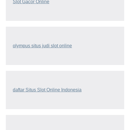
Slot Gacor Online
olympus situs judi slot online
daftar Situs Slot Online Indonesia