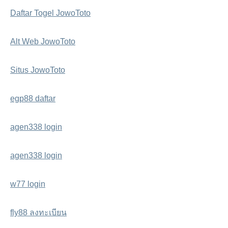
Daftar Togel JowoToto
Alt Web JowoToto
Situs JowoToto
egp88 daftar
agen338 login
agen338 login
w77 login
fly88 ลงทะเบียน