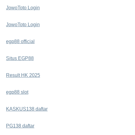
JowoToto Login
JowoToto Login
egp88 official
Situs EGP88
Result HK 2025
egp88 slot
KASKUS138 daftar
PG138 daftar