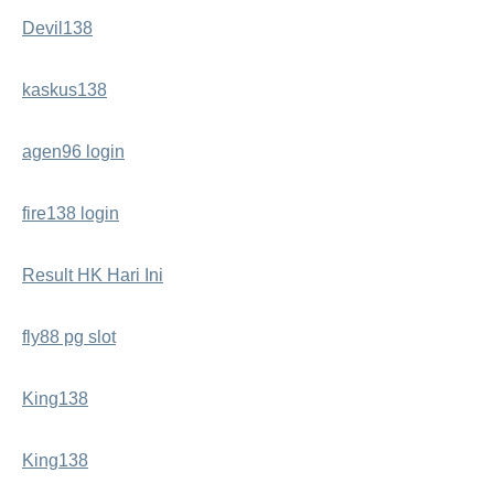
Devil138
kaskus138
agen96 login
fire138 login
Result HK Hari Ini
fly88 pg slot
King138
King138