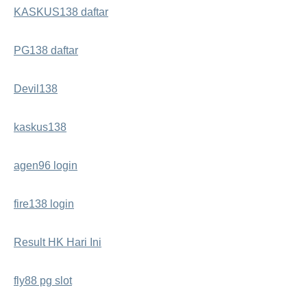
KASKUS138 daftar
PG138 daftar
Devil138
kaskus138
agen96 login
fire138 login
Result HK Hari Ini
fly88 pg slot