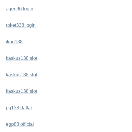
agen96 login
roket338 login
ikan138
kaskus138 slot
kaskus138 slot
kaskus138 slot
pg138 daftar
egp88 official