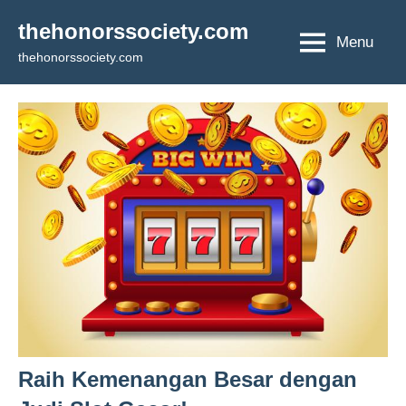
Skip
thehonorssociety.com
to
Menu
thehonorssociety.com
content
Raih Kemenangan Besar dengan