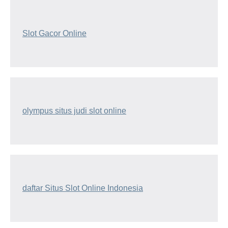
Slot Gacor Online
olympus situs judi slot online
daftar Situs Slot Online Indonesia