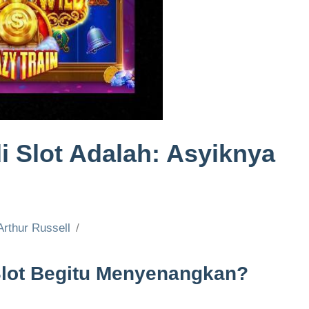
i Slot Adalah: Asyiknya
Arthur Russell
lot Begitu Menyenangkan?