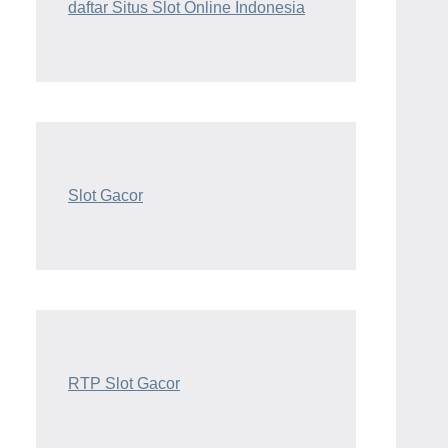
daftar Situs Slot Online Indonesia
Slot Gacor
RTP Slot Gacor