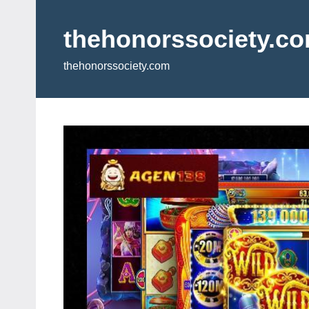
Skip
to
thehonorssociety.c
content
thehonorssociety.com