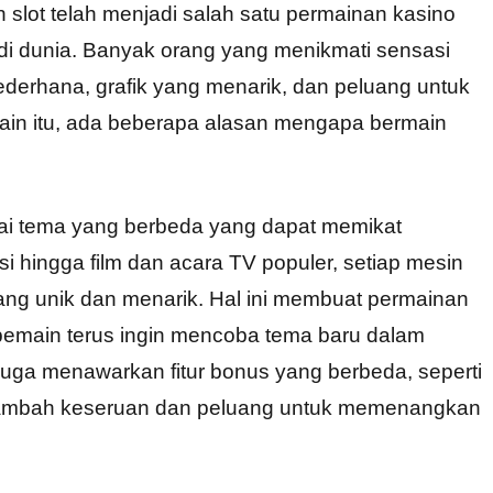
slot telah menjadi salah satu permainan kasino
i dunia. Banyak orang yang menikmati sensasi
ederhana, grafik yang menarik, dan peluang untuk
in itu, ada beberapa alasan mengapa bermain
ai tema yang berbeda yang dapat memikat
i hingga film dan acara TV populer, setiap mesin
ng unik dan menarik. Hal ini membuat permainan
pemain terus ingin mencoba tema baru dalam
 juga menawarkan fitur bonus yang berbeda, seperti
enambah keseruan dan peluang untuk memenangkan