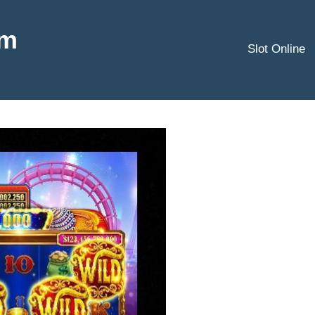
om
Slot Online