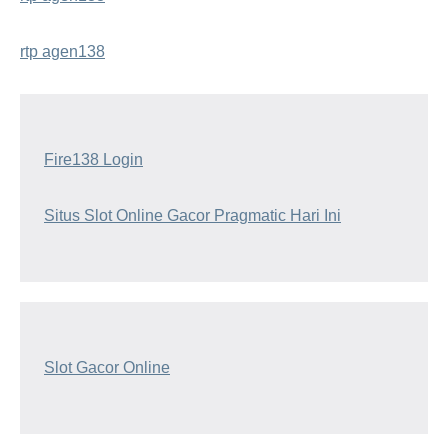
rtp agen138
Fire138 Login
Situs Slot Online Gacor Pragmatic Hari Ini
Slot Gacor Online