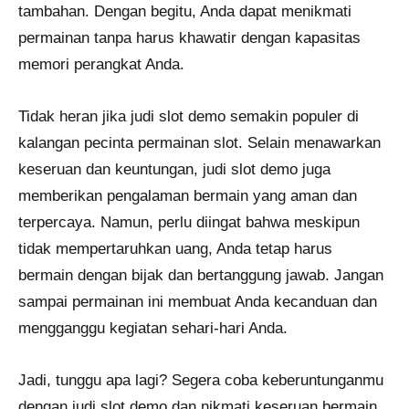
tambahan. Dengan begitu, Anda dapat menikmati
permainan tanpa harus khawatir dengan kapasitas
memori perangkat Anda.
Tidak heran jika judi slot demo semakin populer di
kalangan pecinta permainan slot. Selain menawarkan
keseruan dan keuntungan, judi slot demo juga
memberikan pengalaman bermain yang aman dan
terpercaya. Namun, perlu diingat bahwa meskipun
tidak mempertaruhkan uang, Anda tetap harus
bermain dengan bijak dan bertanggung jawab. Jangan
sampai permainan ini membuat Anda kecanduan dan
mengganggu kegiatan sehari-hari Anda.
Jadi, tunggu apa lagi? Segera coba keberuntunganmu
dengan judi slot demo dan nikmati keseruan bermain