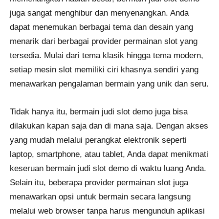
juga sangat menghibur dan menyenangkan. Anda
dapat menemukan berbagai tema dan desain yang
menarik dari berbagai provider permainan slot yang
tersedia. Mulai dari tema klasik hingga tema modern,
setiap mesin slot memiliki ciri khasnya sendiri yang
menawarkan pengalaman bermain yang unik dan seru.
Tidak hanya itu, bermain judi slot demo juga bisa
dilakukan kapan saja dan di mana saja. Dengan akses
yang mudah melalui perangkat elektronik seperti
laptop, smartphone, atau tablet, Anda dapat menikmati
keseruan bermain judi slot demo di waktu luang Anda.
Selain itu, beberapa provider permainan slot juga
menawarkan opsi untuk bermain secara langsung
melalui web browser tanpa harus mengunduh aplikasi