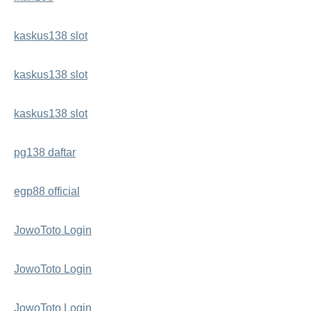
kaskus138 slot
kaskus138 slot
kaskus138 slot
pg138 daftar
egp88 official
JowoToto Login
JowoToto Login
JowoToto Login