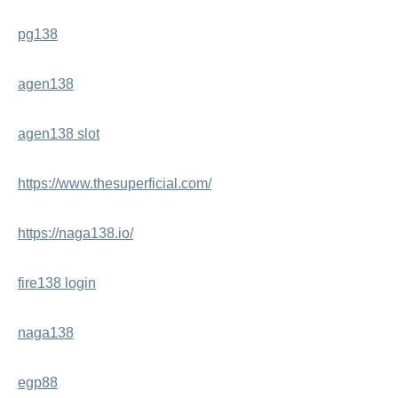
pg138
agen138
agen138 slot
https://www.thesuperficial.com/
https://naga138.io/
fire138 login
naga138
egp88