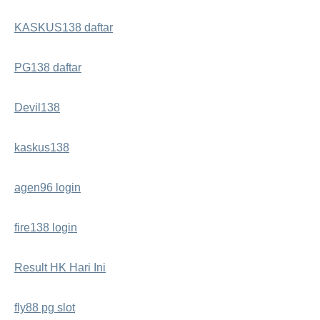
KASKUS138 daftar
PG138 daftar
Devil138
kaskus138
agen96 login
fire138 login
Result HK Hari Ini
fly88 pg slot