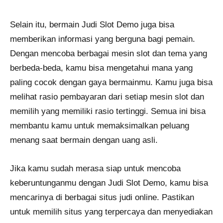
Selain itu, bermain Judi Slot Demo juga bisa
memberikan informasi yang berguna bagi pemain.
Dengan mencoba berbagai mesin slot dan tema yang
berbeda-beda, kamu bisa mengetahui mana yang
paling cocok dengan gaya bermainmu. Kamu juga bisa
melihat rasio pembayaran dari setiap mesin slot dan
memilih yang memiliki rasio tertinggi. Semua ini bisa
membantu kamu untuk memaksimalkan peluang
menang saat bermain dengan uang asli.
Jika kamu sudah merasa siap untuk mencoba
keberuntunganmu dengan Judi Slot Demo, kamu bisa
mencarinya di berbagai situs judi online. Pastikan
untuk memilih situs yang terpercaya dan menyediakan