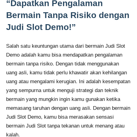
“Dapatkan Pengalaman
Bermain Tanpa Risiko dengan
Judi Slot Demo!”
Salah satu keuntungan utama dari bermain Judi Slot
Demo adalah kamu bisa mendapatkan pengalaman
bermain tanpa risiko. Dengan tidak menggunakan
uang asli, kamu tidak perlu khawatir akan kehilangan
uang atau mengalami kerugian. Ini adalah kesempatan
yang sempurna untuk menguji strategi dan teknik
bermain yang mungkin ingin kamu gunakan ketika
memasang taruhan dengan uang asli. Dengan bermain
Judi Slot Demo, kamu bisa merasakan sensasi
bermain Judi Slot tanpa tekanan untuk menang atau
kalah.