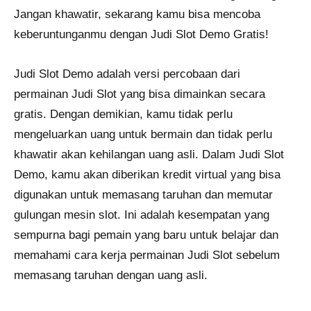
Jangan khawatir, sekarang kamu bisa mencoba
keberuntunganmu dengan Judi Slot Demo Gratis!
Judi Slot Demo adalah versi percobaan dari
permainan Judi Slot yang bisa dimainkan secara
gratis. Dengan demikian, kamu tidak perlu
mengeluarkan uang untuk bermain dan tidak perlu
khawatir akan kehilangan uang asli. Dalam Judi Slot
Demo, kamu akan diberikan kredit virtual yang bisa
digunakan untuk memasang taruhan dan memutar
gulungan mesin slot. Ini adalah kesempatan yang
sempurna bagi pemain yang baru untuk belajar dan
memahami cara kerja permainan Judi Slot sebelum
memasang taruhan dengan uang asli.