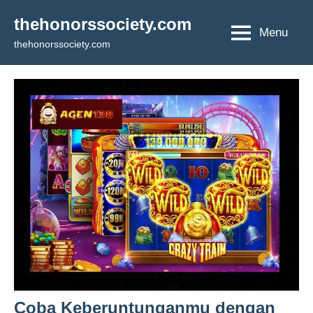
Skip
thehonorssociety.com
to
Menu
thehonorssociety.com
content
Coba Keberuntunganmu dengan