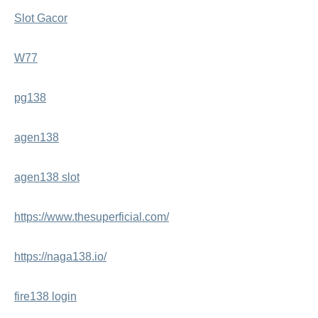
Slot Gacor
W77
pg138
agen138
agen138 slot
https://www.thesuperficial.com/
https://naga138.io/
fire138 login