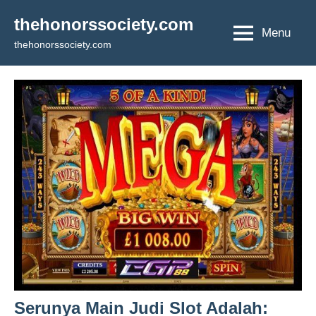
Skip
thehonorssociety.com
to
Menu
thehonorssociety.com
content
Serunya Main Judi Slot Adalah: