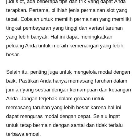
judi slot, ada beberapa tips dan trik yang dapat Anda
terapkan. Pertama, pilihlah jenis permainan slot yang
tepat. Cobalah untuk memilih permainan yang memiliki
tingkat pembayaran yang tinggi dan variasi taruhan
yang lebih banyak. Hal ini dapat meningkatkan
peluang Anda untuk meraih kemenangan yang lebih
besar.
Selain itu, penting juga untuk mengelola modal dengan
baik. Pastikan Anda hanya memasang taruhan dalam
jumlah yang sesuai dengan kemampuan dan keuangan
Anda. Jangan terjebak dalam godaan untuk
memasang taruhan yang lebih besar karena hal ini
dapat menguras modal dengan cepat. Selalu ingat
untuk tetap bermain dengan santai dan tidak terlalu
terbawa emosi.