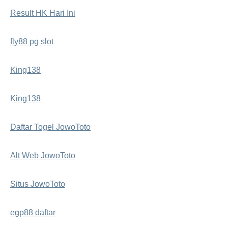
Result HK Hari Ini
fly88 pg slot
King138
King138
Daftar Togel JowoToto
Alt Web JowoToto
Situs JowoToto
egp88 daftar