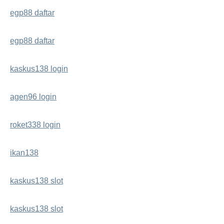
egp88 daftar
egp88 daftar
kaskus138 login
agen96 login
roket338 login
ikan138
kaskus138 slot
kaskus138 slot