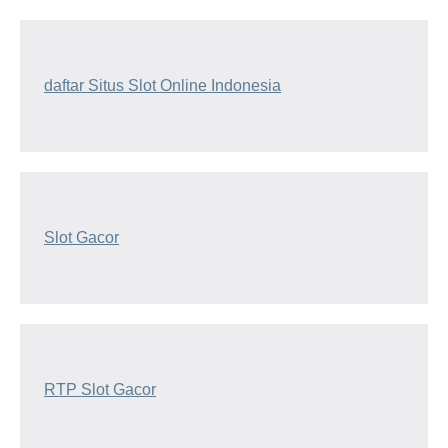
daftar Situs Slot Online Indonesia
Slot Gacor
RTP Slot Gacor