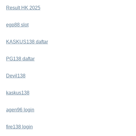
Result HK 2025
egp88 slot
KASKUS138 daftar
PG138 daftar
Devil138
kaskus138
agen96 login
fire138 login