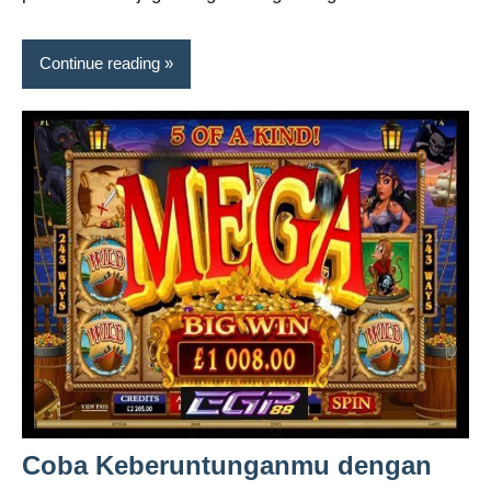
Continue reading
Coba Keberuntunganmu dengan