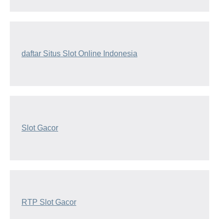
daftar Situs Slot Online Indonesia
Slot Gacor
RTP Slot Gacor