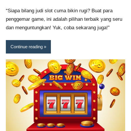
Russell
“Siapa bilang judi slot cuma bikin rugi? Buat para
penggemar game, ini adalah pilihan terbaik yang seru
dan menguntungkan! Yuk, coba sekarang juga!”
Continue reading