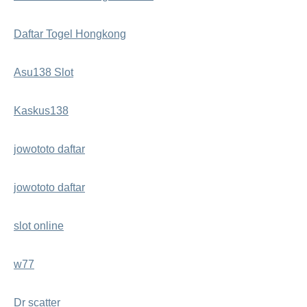
Daftar Togel Hongkong
Asu138 Slot
Kaskus138
jowototo daftar
jowototo daftar
slot online
w77
Dr scatter