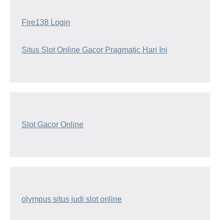
Fire138 Login
Situs Slot Online Gacor Pragmatic Hari Ini
Slot Gacor Online
olympus situs judi slot online